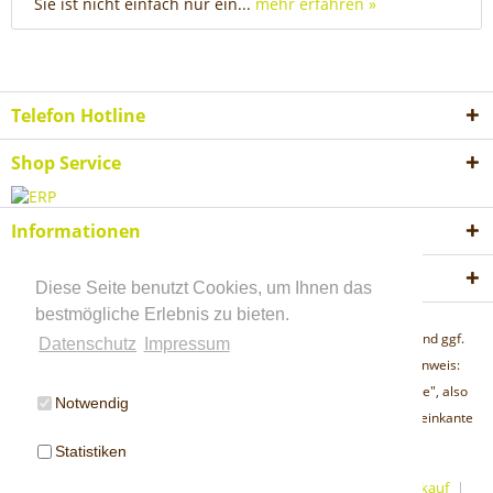
Sie ist nicht einfach nur ein...
mehr erfahren »
Telefon Hotline
Shop Service
Informationen
Akzeptierte Zahlungsweisen
Diese Seite benutzt Cookies, um Ihnen das
bestmögliche Erlebnis zu bieten.
* Alle Preise inkl. gesetzl. Mehrwertsteuer zzgl.
Versandkosten
und ggf.
Datenschutz
Impressum
Nachnahmegebühren, wenn nicht anders beschrieben "Lieferhinweis:
Unsere Artikel werden sämtlich per Spedition "frei Bordsteinkante", also
Notwendig
bis zu der der Lieferadresse nächstgelegenen öffentlichen Bordsteinkante
geliefert."
Statistiken
Fernsehbeiträge GARTEN TULLN
Öffungszeiten Werksverkauf