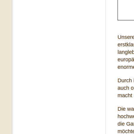
Unsere
erstkl
langleb
europä
enorme
Durch 
auch o
macht 
Die wa
hochwe
die Ga
möcht