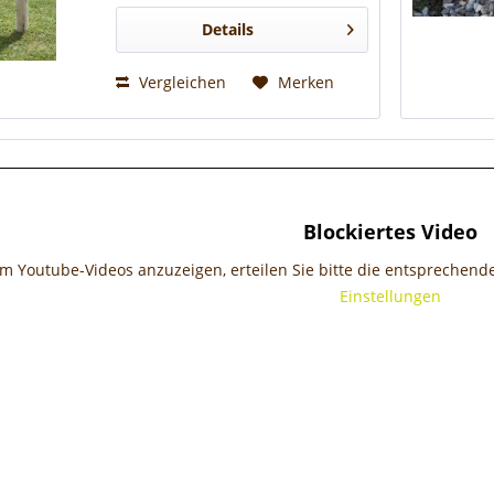
Uferbefestigungen, oder als
Weidenpfähle, Pflanzpfähle und
Details
auch...
Vergleichen
Merken
Blockiertes Video
m Youtube-Videos anzuzeigen, erteilen Sie bitte die entsprechen
Einstellungen