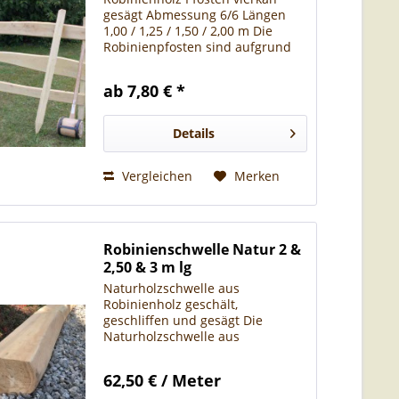
gesägt Abmessung 6/6 Längen
1,00 / 1,25 / 1,50 / 2,00 m Die
Robinienpfosten sind aufgrund
ihrer sehr guten
Witterungsbeständigkeit, ideal
ab 7,80 € *
für Koppelzäune,
Wildschutzzäune, Obstanlagen,
Uferbefestigungen, oder...
Details
Vergleichen
Merken
Robinienschwelle Natur 2 &
2,50 & 3 m lg
Naturholzschwelle aus
Robinienholz geschält,
geschliffen und gesägt Die
Naturholzschwelle aus
Robinienholz ist sehr vielseitig im
Gartenbau einsetzbar. Sie wird
62,50 € / Meter
als Palisadenwand oder als