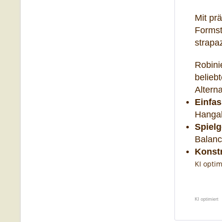
Mit pr
Formst
strapa
Robini
belieb
Altern
Einfa
Hangab
Spielg
Balanc
Konst
KI optim
KI optimiert