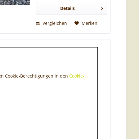
Randeinfassung von Beeten
verbaut. Ausserdem kann...
Details
Vergleichen
Merken
den Cookie-Berechtigungen in den
Cookie-