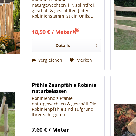
naturgewachsen, i.P. splintfrei,
geschält & geschliffen Jeder
Robinienstamm ist ein Unikat.
Durchmesser =
Mittendurchmesser Die
18,50 € / Meter
hochwertigen Eigenschaften der
ROBINIE machen Sie zu einem
verlässlichen Holz im...
Details
Vergleichen
Merken
Pfähle Zaunpfähle Robinie
naturbelassen
Robinienholz Pfähle
naturgewachsen & geschält Die
Robinienpfähle sind aufgrund
ihrer sehr guten
Witterungsbeständigkeit, ideal
für Koppelzäune,
7,60 € / Meter
Wildschutzzäune, Obstanlagen,