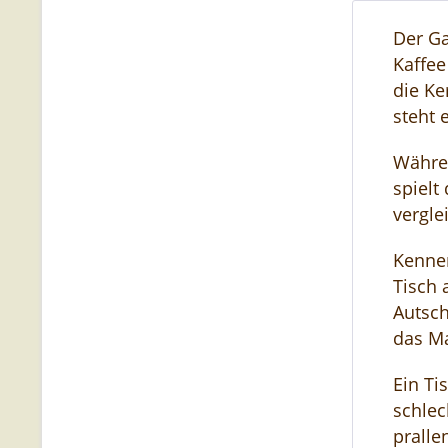
Der Ga
Kaffee
die Ke
steht 
Währen
spielt
vergle
Kennen
Tisch 
Autsch
das Ma
Ein Ti
schlec
pralle