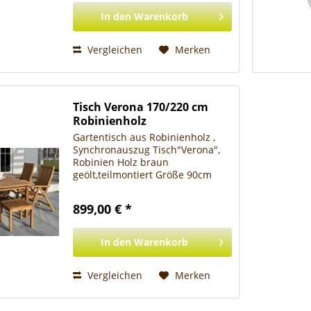
In den
Warenkorb
Vergleichen
Merken
Tisch Verona 170/220 cm
Robinienholz
Gartentisch aus Robinienholz ,
Synchronauszug Tisch"Verona",
Robinien Holz braun
geölt,teilmontiert Größe 90cm
breit, von 170 auf 220 cm
ausziehbar Tisch Verona -
899,00 € *
Robinienholz baun geölt - sehr
stabile Ausführung - Beschläge
verzinkt -...
In den
Warenkorb
Vergleichen
Merken