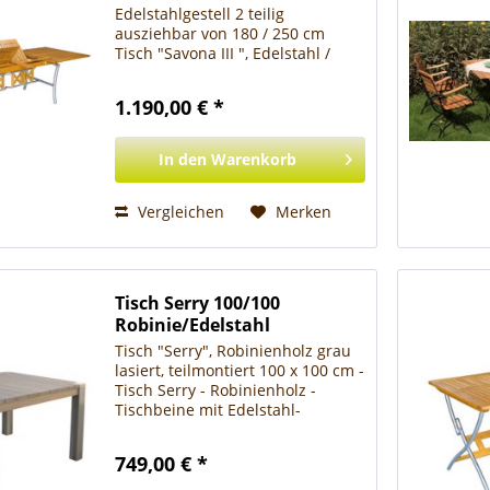
Edelstahlgestell 2 teilig
ausziehbar von 180 / 250 cm
Tisch "Savona III ", Edelstahl /
Robinien Holz braun geölt,
teilmontiert 100 cm breit, 180 cm
1.190,00 € *
auf 250 cm ausziehbar, 74,5 cm
hoch Tisch Savona -...
In den
Warenkorb
Vergleichen
Merken
Tisch Serry 100/100
Robinie/Edelstahl
Tisch "Serry", Robinienholz grau
lasiert, teilmontiert 100 x 100 cm -
Tisch Serry - Robinienholz -
Tischbeine mit Edelstahl-
Applikation - grau lasiert -
passende Sessel Serry Artikel
749,00 € *
11480000 Modern - Langlebig -
Funktional: Ein...