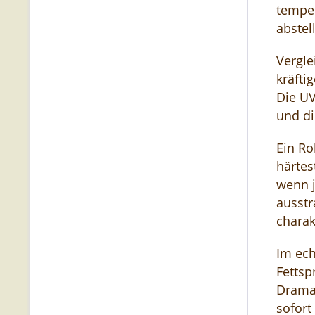
temper
abstel
Vergle
kräfti
Die UV
und di
Ein Ro
härtes
wenn j
ausstr
charak
Im ech
Fettsp
Drama.
sofort