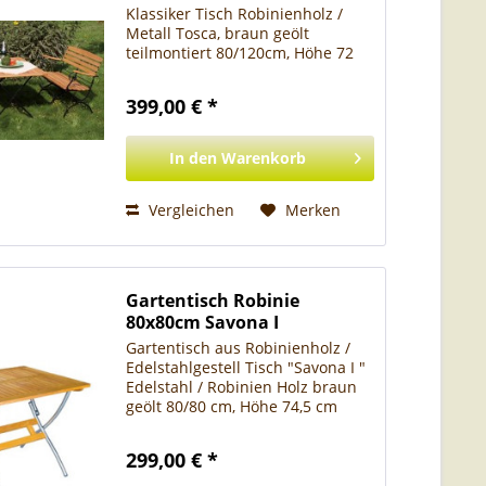
Klassiker Tisch Robinienholz /
Metall Tosca, braun geölt
teilmontiert 80/120cm, Höhe 72
cm rechteckig Art. Nr. 1143000
Tisch TOSCA - Klassiker -
399,00 € *
Robinienholz/Metall -
platzsparend, klappbar - braun
geölt...
In den
Warenkorb
Vergleichen
Merken
Gartentisch Robinie
80x80cm Savona I
Gartentisch aus Robinienholz /
Edelstahlgestell Tisch "Savona I "
Edelstahl / Robinien Holz braun
geölt 80/80 cm, Höhe 74,5 cm
Tisch Savona - Robinien Holz /
Edelstahl - platzsparend klappbar
299,00 € *
- braun geölt - passende Sessel
als...