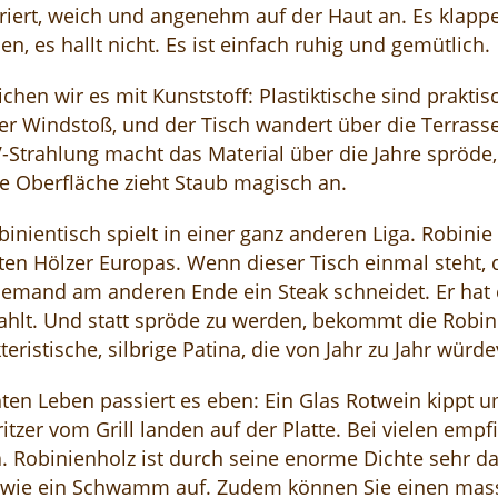
iert, weich und angenehm auf der Haut an. Es klapper
len, es hallt nicht. Es ist einfach ruhig und gemütlich.
ichen wir es mit Kunststoff: Plastiktische sind praktisc
ger Windstoß, und der Tisch wandert über die Terrass
-Strahlung macht das Material über die Jahre spröde, 
e Oberfläche zieht Staub magisch an.
binientisch spielt in einer ganz anderen Liga. Robinie
ten Hölzer Europas. Wenn dieser Tisch einmal steht, d
emand am anderen Ende ein Steak schneidet. Er hat e
ahlt. Und statt spröde zu werden, bekommt die Robin
teristische, silbrige Patina, die von Jahr zu Jahr würde
ten Leben passiert es eben: Ein Glas Rotwein kippt u
ritzer vom Grill landen auf der Platte. Bei vielen empf
 Robinienholz ist durch seine enorme Dichte sehr dan
 wie ein Schwamm auf. Zudem können Sie einen mass