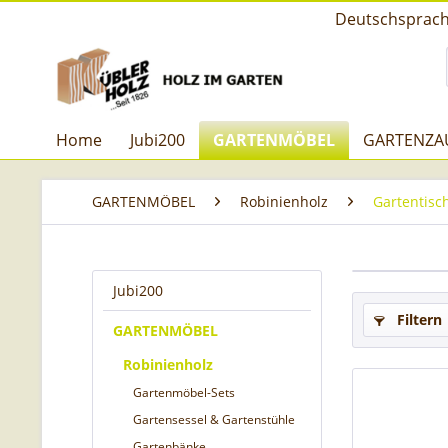
Deutschsprachi
Home
Jubi200
GARTENMÖBEL
GARTENZA
GARTENMÖBEL
Robinienholz
Gartentisc
Jubi200
Filtern
GARTENMÖBEL
Robinienholz
Gartenmöbel-Sets
Gartensessel & Gartenstühle
Gartenbänke