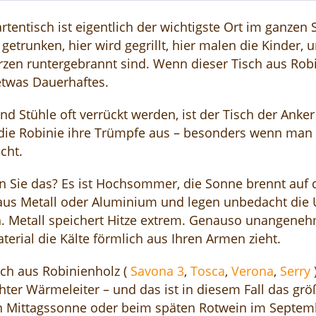
rtentisch ist eigentlich der wichtigste Ort im ganze
 getrunken, hier wird gegrillt, hier malen die Kinder, u
rzen runtergebrannt sind. Wenn dieser Tisch aus Robin
etwas Dauerhaftes.
d Stühle oft verrückt werden, ist der Tisch der Anker
 die Robinie ihre Trümpfe aus – besonders wenn man s
icht.
 Sie das? Es ist Hochsommer, die Sonne brennt auf di
aus Metall oder Aluminium und legen unbedacht die U
. Metall speichert Hitze extrem. Genauso unangeneh
terial die Kälte förmlich aus Ihren Armen zieht.
sch aus Robinienholz (
Savona 3
,
Tosca
,
Verona
,
Serry
hter Wärmeleiter – und das ist in diesem Fall das gr
n Mittagssonne oder beim späten Rotwein im Septembe