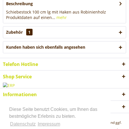
Beschreibung
Schiebestock 100 cm lg mit Haken aus Robinienholz
Produktdaten auf einen...
mehr
Zubehör
1
Kunden haben sich ebenfalls angesehen
Telefon Hotline
Shop Service
Informationen
Akzeptierte Zahlungsweisen
Diese Seite benutzt Cookies, um Ihnen das
bestmögliche Erlebnis zu bieten.
* Alle Preise inkl. gesetzl. Mehrwertsteuer zzgl.
Versandkosten
und ggf.
Datenschutz
Impressum