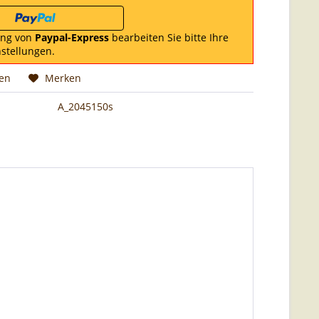
ung von
Paypal-Express
bearbeiten Sie bitte Ihre
nstellungen.
hen
Merken
A_2045150s