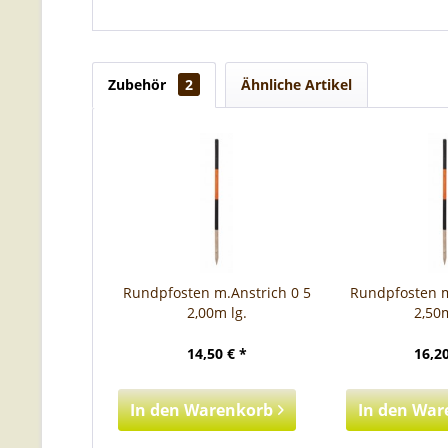
Zubehör
2
Ähnliche Artikel
Rundpfosten m.Anstrich 0 5
Rundpfosten m
2,00m lg.
2,50m
14,50 € *
16,20
In den
Warenkorb
In den
War