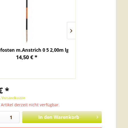
osten m.Anstrich 0 5 2,00m lg.
Rundpfosten m.Anst
14,50 € *
16,20
€ *
l. Versandkosten
 Artikel derzeit nicht verfügbar.
In den
Warenkorb