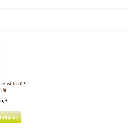
.Anstrich 0 5
 lg.
 € *
enkorb