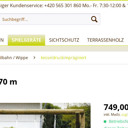
ger Kundenservice: +420 565 301 860 Mo.- Fr. 7:30-12:00 & 
UN
SPIELGERÄTE
SICHTSCHUTZ
TERRASSENHOLZ
eilbahn / Wippe
kesseldruckimprägniert
,70 m
749,00
inkl. MwSt.
zzg
Betriebsfe