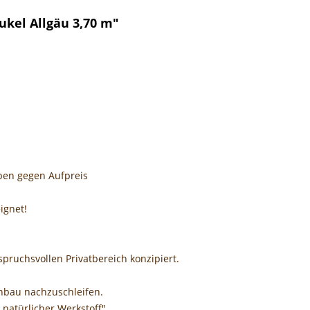
kel Allgäu 3,70 m"
ben gegen Aufpreis
ignet!
spruchsvollen Privatbereich konzipiert.
nbau nachzuschleifen.
 natürlicher Werkstoff"