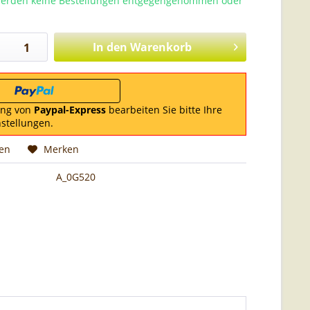
 werden keine Bestellungen entgegengenommen oder
In den
Warenkorb
ung von
Paypal-Express
bearbeiten Sie bitte Ihre
nstellungen.
hen
Merken
A_0G520