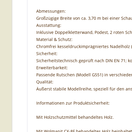
Abmessungen:
Großzügige Breite von ca. 3,70 m bei einer Scha
Ausstattung:
Inklusive Doppelkletterwand, Podest, 2 roten Sc
Material & Schutz:
Chromfrei kesseldruckimprägniertes Nadelholz (
Sicherheit:
Sicherheitstechnisch geprüft nach DIN EN 71; k
Erweiterbarkeit:
Passende Rutschen (Modell G551) in verschieden
Qualität:
Äußerst stabile Modellreihe, speziell für den an
Informationen zur Produktsicherheit:
Mit Holzschutzmittel behandeltes Holz.
Mit Wolmanit CX-8F behandeltes Holz beinhalte