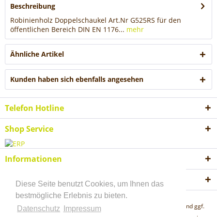
Beschreibung
Robinienholz Doppelschaukel Art.Nr G525RS für den
öffentlichen Bereich DIN EN 1176...
mehr
Ähnliche Artikel
Kunden haben sich ebenfalls angesehen
Telefon Hotline
Shop Service
Informationen
Akzeptierte Zahlungsweisen
Diese Seite benutzt Cookies, um Ihnen das
bestmögliche Erlebnis zu bieten.
* Alle Preise inkl. gesetzl. Mehrwertsteuer zzgl.
Versandkosten
und ggf.
Datenschutz
Impressum