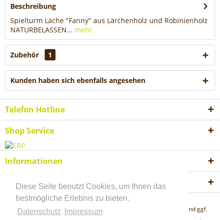
Beschreibung
Spielturm Läche "Fanny" aus Lärchenholz und Robinienholz
NATURBELASSEN...
mehr
Zubehör
1
Kunden haben sich ebenfalls angesehen
Telefon Hotline
Shop Service
Informationen
Akzeptierte Zahlungsweisen
Diese Seite benutzt Cookies, um Ihnen das
bestmögliche Erlebnis zu bieten.
* Alle Preise inkl. gesetzl. Mehrwertsteuer zzgl.
Versandkosten
und ggf.
Datenschutz
Impressum