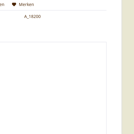
hen
Merken
A_18200