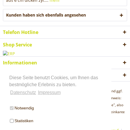
aus 6 cm dicken zyl....
mehr
Kunden haben sich ebenfalls angesehen
Telefon Hotline
Shop Service
Informationen
Akzeptierte Zahlungsweisen
Diese Seite benutzt Cookies, um Ihnen das
bestmögliche Erlebnis zu bieten.
* Alle Preise inkl. gesetzl. Mehrwertsteuer zzgl.
Versandkosten
und ggf.
Datenschutz
Impressum
Nachnahmegebühren, wenn nicht anders beschrieben "Lieferhinweis:
Unsere Artikel werden sämtlich per Spedition "frei Bordsteinkante", also
Notwendig
bis zu der der Lieferadresse nächstgelegenen öffentlichen Bordsteinkante
geliefert."
Statistiken