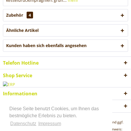
kesseldruckimprägniert grün...
mehr
Zubehör
4
Ähnliche Artikel
Kunden haben sich ebenfalls angesehen
Telefon Hotline
Shop Service
Informationen
Akzeptierte Zahlungsweisen
Diese Seite benutzt Cookies, um Ihnen das
bestmögliche Erlebnis zu bieten.
* Alle Preise inkl. gesetzl. Mehrwertsteuer zzgl.
Versandkosten
und ggf.
Datenschutz
Impressum
Nachnahmegebühren, wenn nicht anders beschrieben "Lieferhinweis: