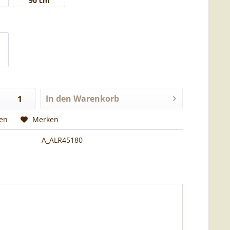
90 cm
In den
Warenkorb
hen
Merken
A_ALR45180