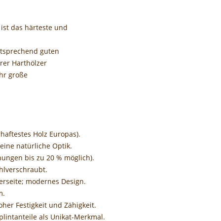
 ist das härteste und
entsprechend guten
rer Harthölzer
ehr große
rhaftestes Holz Europas).
 eine natürliche Optik.
ungen bis zu 20 % möglich).
ahlverschraubt.
erseite; modernes Design.
m.
oher Festigkeit und Zähigkeit.
lintanteile als Unikat-Merkmal.