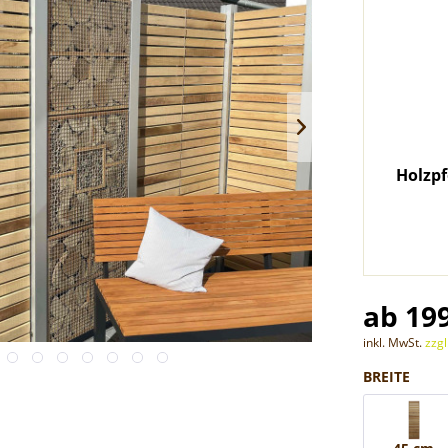
Holzpfosten Lärche Vierkantpfosten 9x9cm
APIARY
ab 21,00 € *
ab 199
inkl. MwSt.
zzg
BREITE