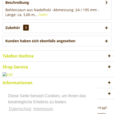
Beschreibung
Bohlenzaun aus Nadelholz -Abmessung :24 / 195 mm -
Länge: ca. 5,00 m...
mehr
Zubehör
1
Kunden haben sich ebenfalls angesehen
Telefon Hotline
Shop Service
Informationen
Akzeptierte Zahlungsweisen
Diese Seite benutzt Cookies, um Ihnen das
bestmögliche Erlebnis zu bieten.
* Alle Preise inkl. gesetzl. Mehrwertsteuer zzgl.
Versandkosten
und ggf.
Datenschutz
Impressum
Nachnahmegebühren, wenn nicht anders beschrieben "Lieferhinweis: