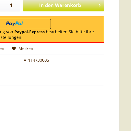
In den
Warenkorb
ung von
Paypal-Express
bearbeiten Sie bitte Ihre
nstellungen.
hen
Merken
A_11473000S