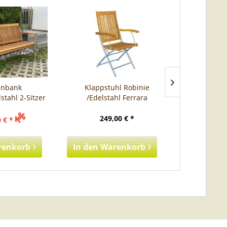
enbank
Klappstuhl Robinie
Gartent
stahl 2-Sitzer
/Edelstahl Ferrara
auszieh
249,00 € *
1.19
 € *
renkorb
In den
Warenkorb
In den
Wa