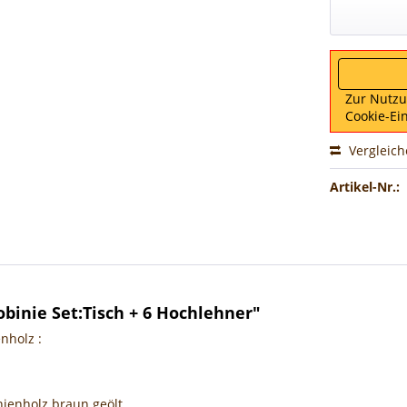
Zur Nutz
Cookie-Ei
Vergleic
Artikel-Nr.:
inie Set:Tisch + 6 Hochlehner"
nholz :
nienholz braun geölt