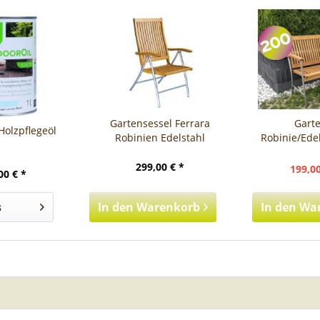
Gartensessel Ferrara
Gart
Holzpflegeöl
Robinien Edelstahl
Robinie/Edel
299,00 € *
199,00
00 € *
s
In den
Warenkorb
In den
Wa