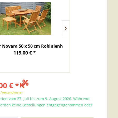
 Novara 50 x 50 cm Robinienholz
Outdoor Oil 
119,00 € *
ab 30,
00 € *
l. Versandkosten
rien vom 27. Juli bis zum 9. August 2026. Während
 werden keine Bestellungen entgegengenommen oder