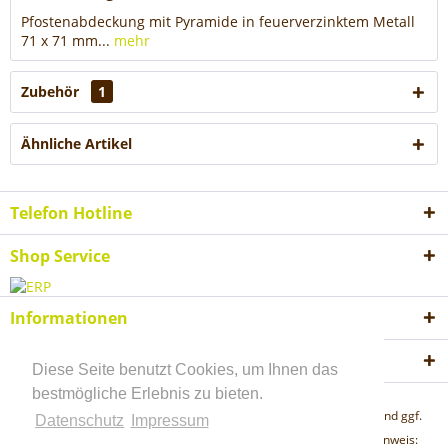
Pfostenabdeckung mit Pyramide in feuerverzinktem Metall
71 x 71 mm...
mehr
Zubehör
1
Ähnliche Artikel
Telefon Hotline
Shop Service
Informationen
Akzeptierte Zahlungsweisen
Diese Seite benutzt Cookies, um Ihnen das
bestmögliche Erlebnis zu bieten.
* Alle Preise inkl. gesetzl. Mehrwertsteuer zzgl.
Versandkosten
und ggf.
Datenschutz
Impressum
Nachnahmegebühren, wenn nicht anders beschrieben "Lieferhinweis: