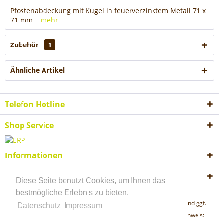
Pfostenabdeckung mit Kugel in feuerverzinktem Metall 71 x
71 mm...
mehr
Zubehör
1
Ähnliche Artikel
Telefon Hotline
Shop Service
Informationen
Akzeptierte Zahlungsweisen
Diese Seite benutzt Cookies, um Ihnen das
bestmögliche Erlebnis zu bieten.
* Alle Preise inkl. gesetzl. Mehrwertsteuer zzgl.
Versandkosten
und ggf.
Datenschutz
Impressum
Nachnahmegebühren, wenn nicht anders beschrieben "Lieferhinweis: