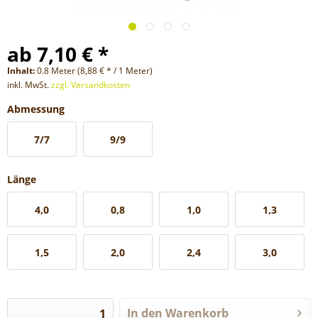
ab 7,10 € *
Inhalt:
0.8 Meter (8,88 € * / 1 Meter)
inkl. MwSt.
zzgl. Versandkosten
Abmessung
7/7
9/9
Länge
4,0
0,8
1,0
1,3
1,5
2,0
2,4
3,0
In den
Warenkorb