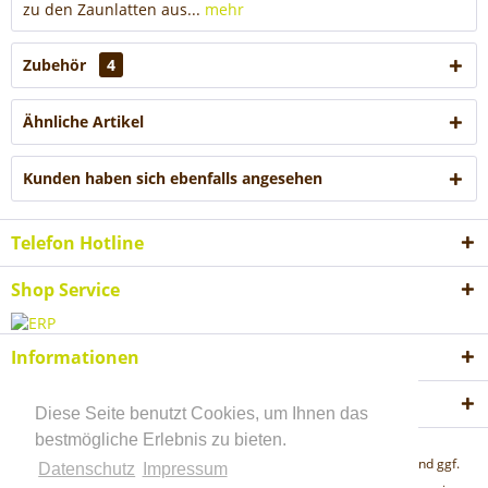
zu den Zaunlatten aus...
mehr
Zubehör
4
Ähnliche Artikel
Kunden haben sich ebenfalls angesehen
Telefon Hotline
Shop Service
Informationen
Akzeptierte Zahlungsweisen
Diese Seite benutzt Cookies, um Ihnen das
bestmögliche Erlebnis zu bieten.
* Alle Preise inkl. gesetzl. Mehrwertsteuer zzgl.
Versandkosten
und ggf.
Datenschutz
Impressum