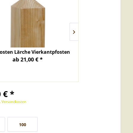
osten Lärche Vierkantpfosten 9x9cm
Zaunlatte Robinie
ab 21,00 € *
4,90
 € *
l. Versandkosten
100