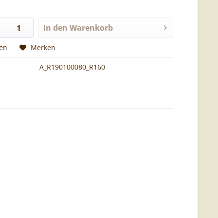
In den
Warenkorb
hen
Merken
A_R190100080_R160