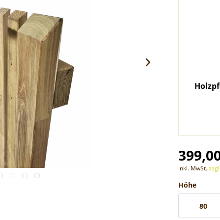
Holzpf
399,00
inkl. MwSt.
zzg
Höhe
80